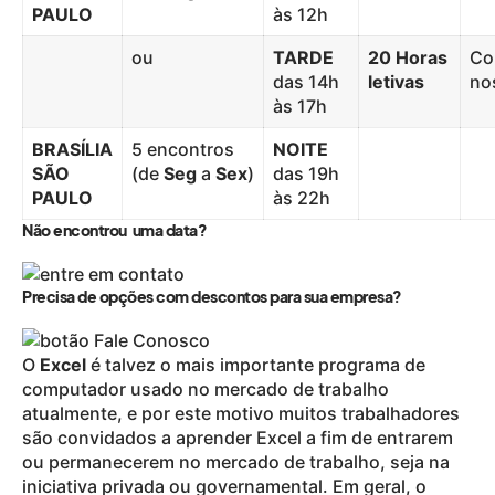
PAULO
às 12h
ou
TARDE
20 Horas
Co
das 14h
letivas
no
às 17h
BRASÍLIA
5 encontros
NOITE
SÃO
(de
Seg
a
Sex
)
das 19h
PAULO
às 22h
Não encontrou uma data?
Precisa de opções com descontos para sua empresa?
O
Excel
é talvez o mais importante programa de
computador usado no mercado de trabalho
atualmente, e por este motivo muitos trabalhadores
são convidados a aprender Excel a fim de entrarem
ou permanecerem no mercado de trabalho, seja na
iniciativa privada ou governamental. Em geral, o