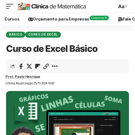
Aa
Desconto %
Cursos
Orçamento para Empresas
Fale 
BÁSICO
CURSO DE EXCEL
Curso de Excel Básico
Prof. Paulo Henrique
Última Atualização 25/11/2024 14:00