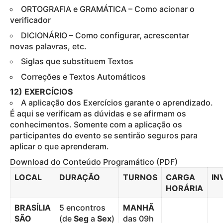
ORTOGRAFIA e GRAMÁTICA – Como acionar o
verificador
DICIONÁRIO – Como configurar, acrescentar
novas palavras, etc.
Siglas que substituem Textos
Correções e Textos Automáticos
12) EXERCÍCIOS
A aplicação dos Exercícios garante o aprendizado.
É aqui se verificam as dúvidas e se afirmam os
conhecimentos. Somente com a aplicação os
participantes do evento se sentirão seguros para
aplicar o que aprenderam.
Download do Conteúdo Programático (PDF)
LOCAL
DURAÇÃO
TURNOS
CARGA
IN
HORÁRIA
BRASÍLIA
5 encontros
MANHÃ
SÃO
(de
Seg
a
Sex
)
das 09h