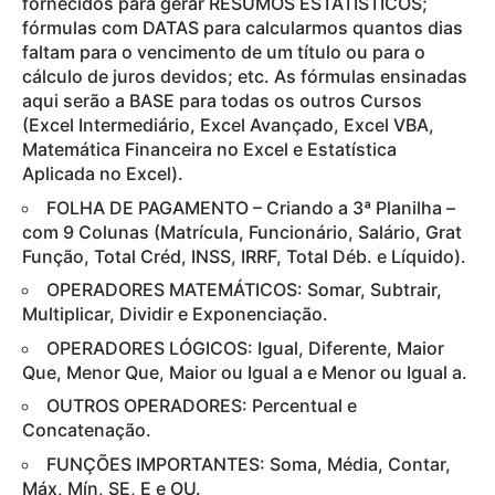
fornecidos para gerar RESUMOS ESTATÍSTICOS;
fórmulas com DATAS para calcularmos quantos dias
faltam para o vencimento de um título ou para o
cálculo de juros devidos; etc. As fórmulas ensinadas
aqui serão a BASE para todas os outros Cursos
(Excel Intermediário, Excel Avançado, Excel VBA,
Matemática Financeira no Excel e Estatística
Aplicada no Excel).
FOLHA DE PAGAMENTO – Criando a 3ª Planilha –
com 9 Colunas (Matrícula, Funcionário, Salário, Grat
Função, Total Créd, INSS, IRRF, Total Déb. e Líquido).
OPERADORES MATEMÁTICOS: Somar, Subtrair,
Multiplicar, Dividir e Exponenciação.
OPERADORES LÓGICOS: Igual, Diferente, Maior
Que, Menor Que, Maior ou Igual a e Menor ou Igual a.
OUTROS OPERADORES: Percentual e
Concatenação.
FUNÇÕES IMPORTANTES: Soma, Média, Contar,
Máx, Mín, SE, E e OU.