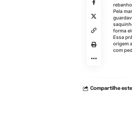
rebanho
Pela man
guardav
saquinho
forma el
Essa prá
origem a
com ped
Compartilhe este