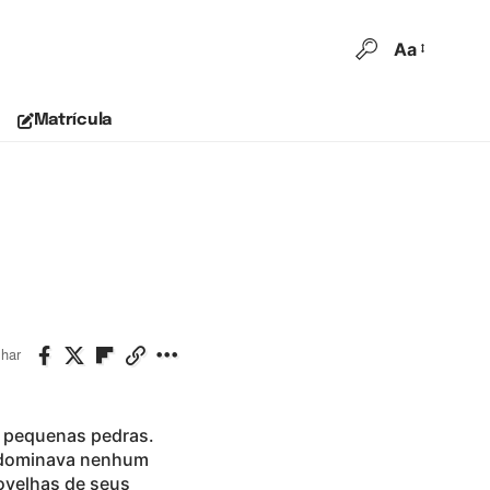
Aa
Matrícula
lhar
ou pequenas pedras.
o dominava nenhum
ovelhas de seus