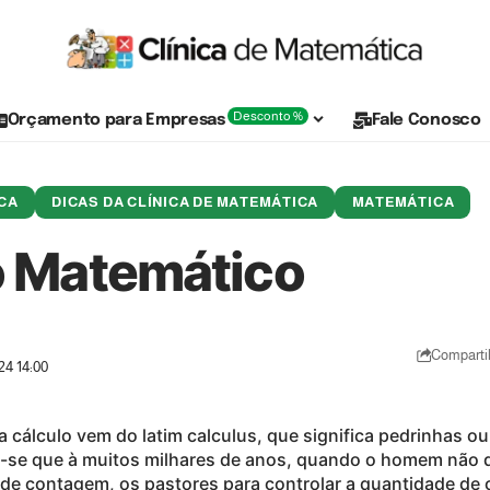
Desconto %
Orçamento para Empresas
Fale Conosco
CA
DICAS DA CLÍNICA DE MATEMÁTICA
MATEMÁTICA
o Matemático
Comparti
24 14:00
a cálculo vem do latim calculus, que significa pedrinhas 
a-se que à muitos milhares de anos, quando o homem nã
de contagem, os pastores para controlar a quantidade de 