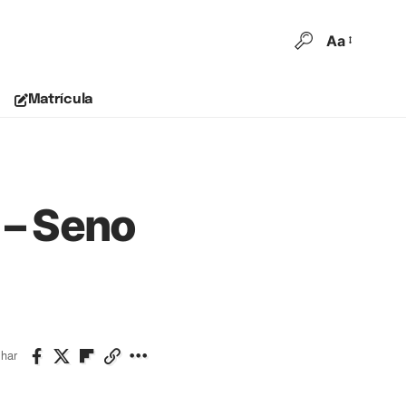
Aa
Matrícula
 – Seno
lhar