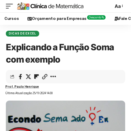
Aa
Desconto %
Cursos
Orçamento para Empresas
Fale 
DICAS DE EXCEL
Explicando a Função Soma
com exemplo
Prof. Paulo Henrique
Última Atualização 25/11/2024 14:00