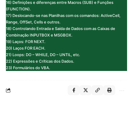
16) Definições e diferenças entre Macros (SUB) e Funções
(FUNCTION).
17) Deslocando-se nas Planilhas com os comandos: ActiveCell,
Range, OffSet, Cells e outros.
18) Controlando Entrada e Saída de Dados com as Caixas de
Combinação INPUTBOX e MSGBOX.
19) Laços: FOR NEXT.
20) Laços FOR EACH.
21) Loops: DO – WHILE, DO – UNTIL, etc.
22) Expressões e Críticas dos Dados.
23) Formulários do VBA.