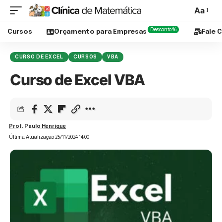
Aa
Desconto %
Cursos
Orçamento para Empresas
Fale 
CURSO DE EXCEL
CURSOS
VBA
Curso de Excel VBA
Prof. Paulo Henrique
Última Atualização 25/11/2024 14:00