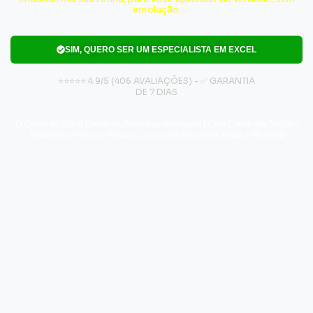
enrolação.
SIM, QUERO SER UM ESPECIALISTA EM EXCEL
⭐⭐⭐⭐⭐ 4.9/5 (406 AVALIAÇÕES) - ✅ GARANTIA
DE 7 DIAS
O Curso de Excel Online do Básico ao Avançado | Com Certificado Válido |
Totalmente Passo a Passo | Curso com Exemplos Reais | R$ 97,00